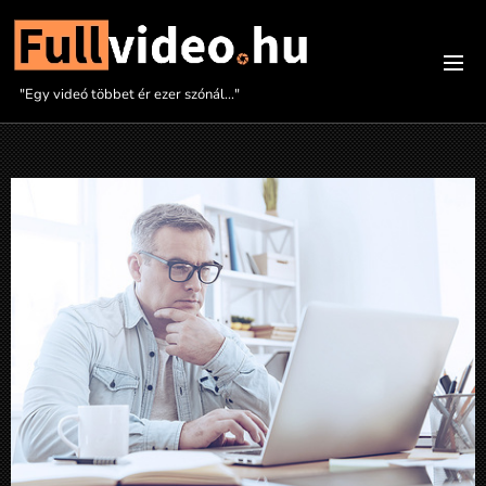
"Egy videó többet ér ezer szónál..."