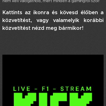
nem kell válogatnod, mert minden a gamingről szól!
Kattints az ikonra és kövesd élőben a
közvetítést, vagy valamelyik korábbi
közvetítést nézd meg bármikor!