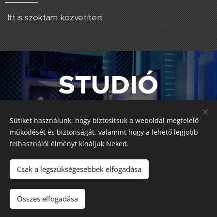
Itt is szoktam közvetíteni.
STUDIÓ
Sütiket használunk, hogy biztosítsuk a weboldal megfelelő
Érdekel honnan indul ez az egész? Egy friss blog
működését és biztonságát, valamint hogy a lehető legjobb
bejegyzést erről
itt
olvashatsz.
felhasználói élményt kínáljuk Neked.
Csak a legszükségesebbek elfogadása
Minden jog fenntartva! 2025
Adatvédelem
#FULLVIDEO
Összes elfogadása
Cookies