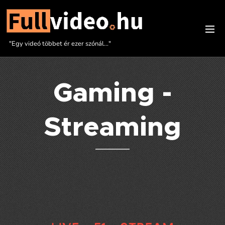
"Egy videó többet ér ezer szónál..."
Gaming -
Streaming