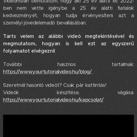
Videómban bemutatom, hogy aki 25 év alatti és 2022-
ben nem vette igénybe a 25 év alatti fiatalok
kedvezményét, hogyan tudja érvényesíteni azt a
személyi jövedelemadó bevallásában.
Tarts velem az alábbi videó megtekintésével és
megmutatom, hogyan is kell ezt az egyszerű
folyamatot elvégezni!
További hasznos tartalmak:
https://www.yourtutorialvideo.hu/blog/
Szeretnél hasonló videót? Csak pár kattintás!
Videók készítése, vágása:
https://www.yourtutorialvideo.hu/kapcsolat/