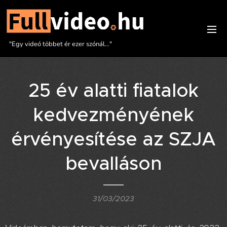
"Egy videó többet ér ezer szónál..."
25 év alatti fiatalok
kedvezményének
érvényesítése az SZJA
bevalláson
31/03/2023