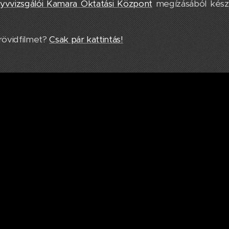
vvizsgálói Kamara Oktatási Központ
megízásából kész
 rövidfilmet?
Csak pár kattintás!