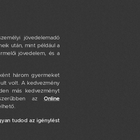
zemélyi jövedelemadó
ik után, mint például a
ermelői jövedelem, és a
lőként három gyermeket
osult volt. A kedvezmény
inden más kedvezményt
yszerűbben az
Online
elhető.
yan tudod az igénylést