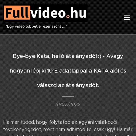
"Egy videó többet ér ezer szónál..."
Bye-bye Kata, helló átalányadó! :) - Avagy
hogyan lépj ki 101E adatlappal a KATA alól és
válaszd az átalányadót.
31/07/2022
Ha már tudod, hogy folytatod az egyéni vállalkozói
tevékenyégedet, mert nem adhatod fel csak úgy! Ha már