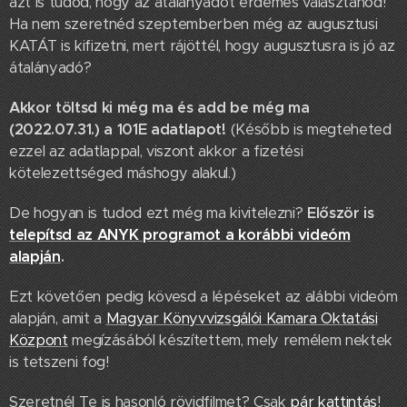
azt is tudod, hogy az átalányadót érdemes választanod!
Ha nem szeretnéd szeptemberben még az augusztusi
KATÁT is kifizetni, mert rájöttél, hogy augusztusra is jó az
átalányadó?
Akkor töltsd ki még ma és add be még ma
(2022.07.31.) a 101E adatlapot!
(Később is megteheted
ezzel az adatlappal, viszont akkor a fizetési
kötelezettséged máshogy alakul.)
De hogyan is tudod ezt még ma kivitelezni?
Először is
telepítsd az ANYK programot a korábbi videóm
alapján
.
Ezt követően pedig kövesd a lépéseket az alábbi videóm
alapján, amit a
Magyar Könyvvizsgálói Kamara Oktatási
Központ
megízásából készítettem, mely remélem nektek
is tetszeni fog!
Szeretnél Te is hasonló rövidfilmet? Csak
pár kattintás
!