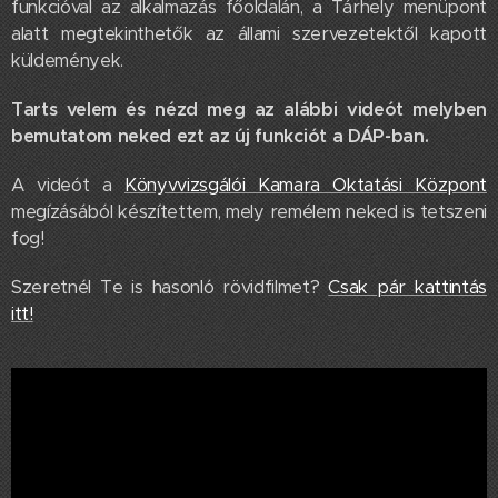
funkcióval az alkalmazás főoldalán, a Tárhely menüpont
alatt megtekinthetők az állami szervezetektől kapott
küldemények.
Tarts velem és nézd meg az alábbi videót melyben
bemutatom neked ezt az új funkciót a DÁP-ban.
A videót a
Könyvvizsgálói Kamara Oktatási Központ
megízásából készítettem, mely remélem neked is tetszeni
fog!
Szeretnél Te is hasonló rövidfilmet?
Csak pár kattintás
itt!