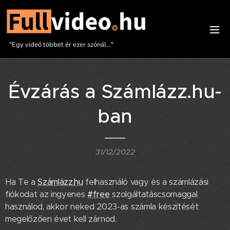
"Egy videó többet ér ezer szónál..."
Évzárás a Számlázz.hu-
ban
31/12/2022
Ha Te a
Számlázz.hu
felhasználó vagy és a számlázási
fiókodat az ingyenes
#free
szolgáltatáscsomaggal
használod, akkor neked 2023-as számla készítését
megelőzően évet kell zárnod.