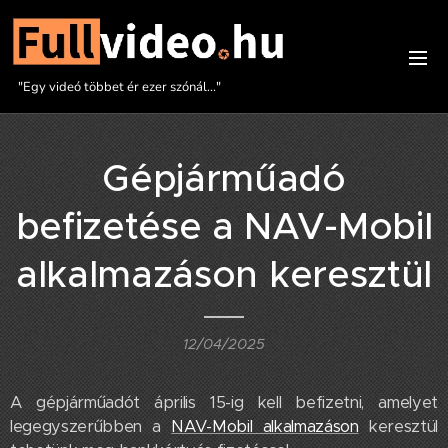
"Egy videó többet ér ezer szónál..."
Gépjárműadó
befizetése a NAV-Mobil
alkalmazáson keresztül
12/04/2025
A gépjárműadót április 15-ig kell befizetni, amelyet
legegyszerűbben a
NAV-Mobil alkalmazáson
keresztül