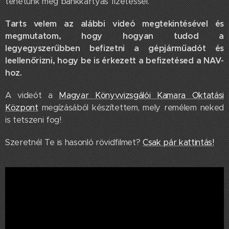
tehetünk meg bankkártyás fizetéssel.
Tarts velem az alábbi videó megtekintésével és
megmutatom, hogy hogyan tudod a
legyegyszerűbben befizetni a gépjárműadót és
leellenőrizni, hogy be is érkezett a befizetésed a NAV-
hoz.
A videót a
Magyar Könyvvizsgálói Kamara Oktatási
Központ
megízásából készítettem, mely remélem neked
is tetszeni fog!
Szeretnél Te is hasonló rövidfilmet?
Csak pár kattintás!