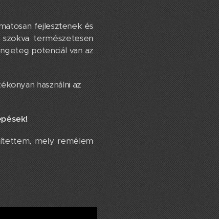
matosan fejlesztenek és
 szokva természetesen
engeteg potenciál van az
ékonyan használni az
épések!
ítettem, mely remélem