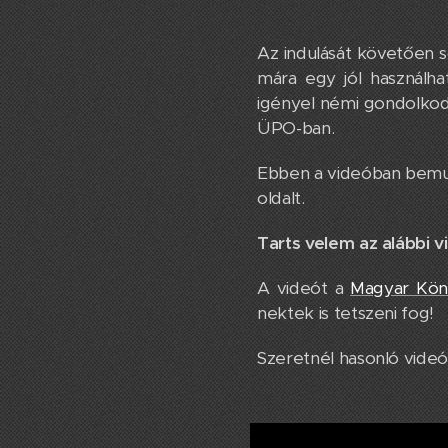
Az indulását követően s
mára egy jól használha
igényel némi gondolkodá
ÜPO-ban.
Ebben a videóban bemut
oldalt.
Tarts velem az alábbi 
A videót a
Magyar Köny
nektek is tetszeni fog!
Szeretnél hasonló vide