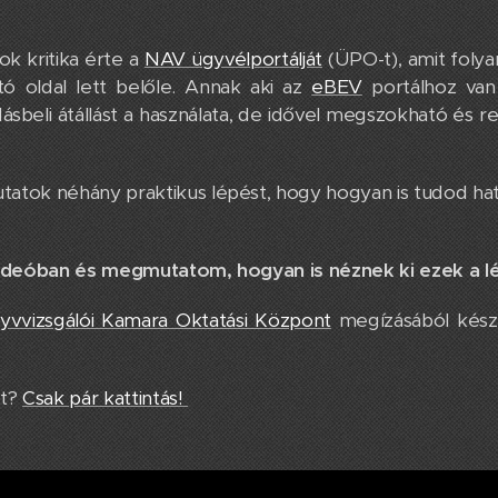
ok kritika érte a
NAV ügyvélportálját
(ÜPO-t), amit folya
tó oldal lett belőle. Annak aki az
eBEV
portálhoz van
sbeli átállást a használata, de idővel megszokható és r
atok néhány praktikus lépést, hogy hogyan is tudod hat
videóban és megmutatom, hogyan is néznek ki ezek a l
vvizsgálói Kamara Oktatási Központ
megízásából kész
ót?
Csak pár kattintás!