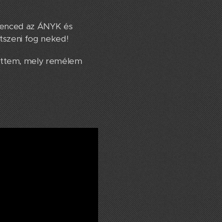
dvenced az ÁNYK és
etszeni fog neked!
ettem, mely remélem