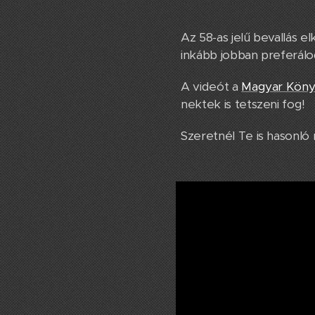
Az 58-as jelű bevallás 
inkább jobban preferál
A videót a
Magyar Könyv
nektek is tetszeni fog!
Szeretnél Te is hasonló