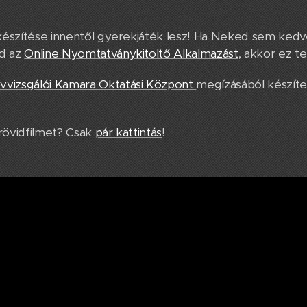
elkészítése innentől gyerekjáték lesz! Ha Neked sem ke
od az
Online Nyomtatványkitoltő Alkalmazást
, akkor ez t
vizsgálói Kamara Oktatási Központ
megízásából készít
 rövidfilmet? Csak
pár kattintás
!