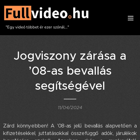
"Egy videó többet ér ezer szónál..."
Jogviszony zárása a
’08-as bevallás
segítségével
11/04/2024
Zárd könnyebben! A '08-as jelű bevallás alapvetően a
kifizetésekkel, juttatásokkal összefüggő adók, járulékok