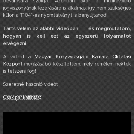
bevallására szolgál. Azonban akár a munkavállaló
jogviszonyának lezárására is alkalmas, így nem szükséges
külön a T1041-es nyomtatványt is benyújtanod!
és megmutatom,
Tarts velem az alábbi videóban
🎬
hogyan is kell ezt az egyszerű folyamatot
elvégezni
⚠️
A videót a
Magyar Könyvvizsgálói Kamara Oktatási
Központ
megízásából készítettem, mely remélem nektek
is tetszeni fog!
Szeretnél hasonló videót❓
C͓̽s͓̽a͓̽k͓̽ p͓̽á͓̽r͓̽ k͓̽a͓̽t͓̽t͓̽i͓̽n͓̽t͓̽á͓̽s͓̽:͓̽