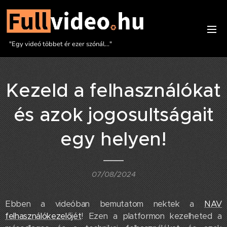
"Egy videó többet ér ezer szónál..."
Kezeld a felhasználókat
és azok jogosultságait
egy helyen!
07/08/2024
Ebben a videóban bemutatom nektek a
NAV
felhasználókezelőjét
! Ezen a platformon kezelheted a