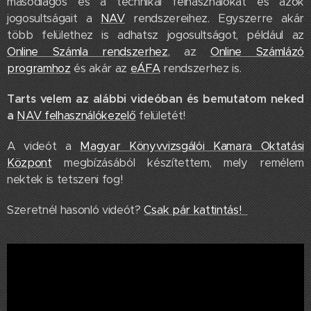
másodlagos és a technikai felhasználókat és azok
jogosultságait a
NAV
rendszereihez. Egyszerre akár
több felülethez is adhatsz jogosultságot, például az
Online Számla rendszerhez
, az
Online Számlázó
programhoz
és akár az
eÁFA
rendszerhez is.
Tarts velem az alábbi videóban és bemutatom neked
a
NAV felhasználókezelő
felületét!
A videót a
Magyar Könyvvizsgálói Kamara Oktatási
Központ
megbízásából készítettem, mely remélem
nektek is tetszeni fog!
Szeretnél hasonló videót?
Csak pár kattintás!