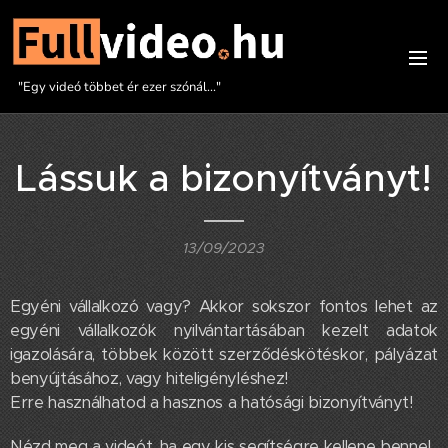
"Egy videó többet ér ezer szónál..."
Lássuk a bizonyítványt!
13/09/2023
Egyéni vállalkozó vagy? Akkor sokszor fontos lehet az
egyéni vállalkozók nyilvántartásában kezelt adatok
igazolására, többek között szerződéskötéskor, pályázat
benyújtásához, vagy hiteligényléshez!
Erre használhatod a hasznos a hatósági bizonyítványt!
Nézd meg a videót, ha egy kis segítségre kellene benne!