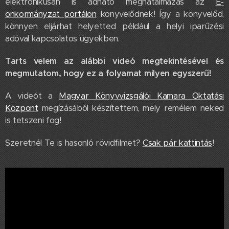
elektronikusan is adható meghatalmazás az
E-
önkormányzat portálon
könyvelődnek! Így a könyvelőd,
könnyen eljárhat helyetted például a helyi iparűzési
adóval kapcsolatos ügyekben.
Tarts velem az alábbi videó megtekintésével és
megmutatom, hogy ez a folyamat milyen egyszerű!
A videót a
Magyar Könyvvizsgálói Kamara Oktatási
Központ
megízásából készítettem, mely remélem neked
is tetszeni fog!
Szeretnél Te is hasonló rövidfilmet?
Csak pár kattintás
!