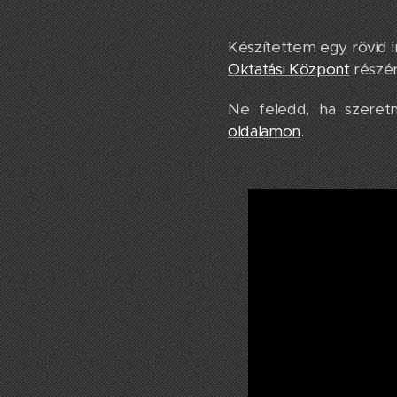
Készítettem egy rövid i
Oktatási Központ
részér
Ne feledd, ha szeretn
oldalamon
.