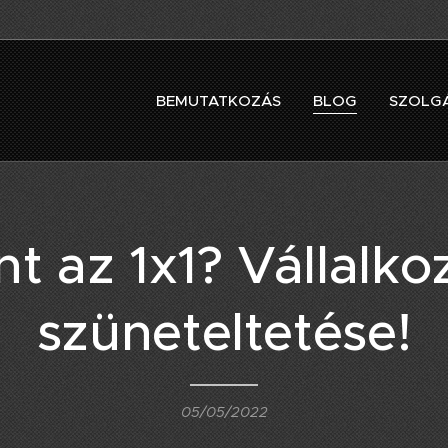
BEMUTATKOZÁS
BLOG
SZOLG
nt az 1x1? Vállalko
szüneteltetése!
05/05/2022