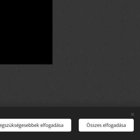
legszükségesebbek elfogadása
Összes elfogadása