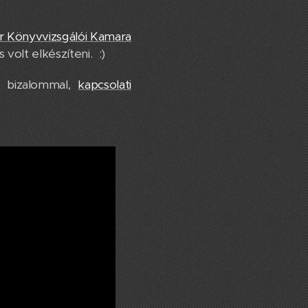
 Könyvvizsgálói Kamara
olt elkészíteni. :)
m bizalommal,
kapcsolati