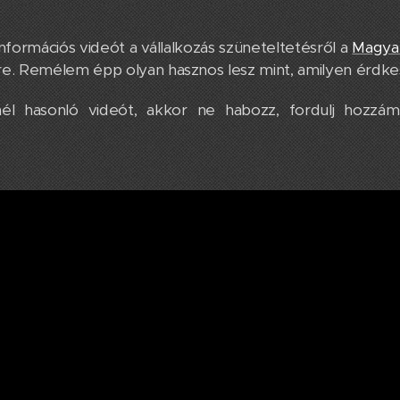
nformációs videót a vállalkozás szüneteltetésről a
Magyar
e. Remélem épp olyan hasznos lesz mint, amilyen érdkes v
él hasonló videót, akkor ne habozz, fordulj hozzá