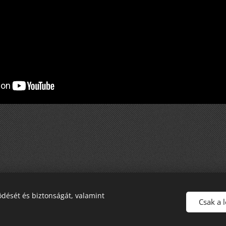
dését és biztonságát, valamint
Csak a 
Minden jog fenntartva! 2025
Adatvédelem
#FULLVIDEO
Cookies