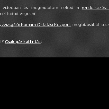
bbi videóban és megmutatom neked a
rendelkezési 
 el tudod végezni!
vvizsgálói Kamara Oktatási Központ
megbízásából kész
t?
Csak pár kattintás
!