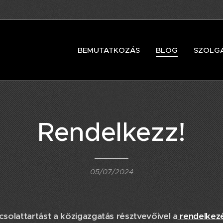
BEMUTATKOZÁS
BLOG
SZOLG
Rendelkezz!
05/07/2024
solattartást a közigazgatás résztvevőivel a
rendelkezé