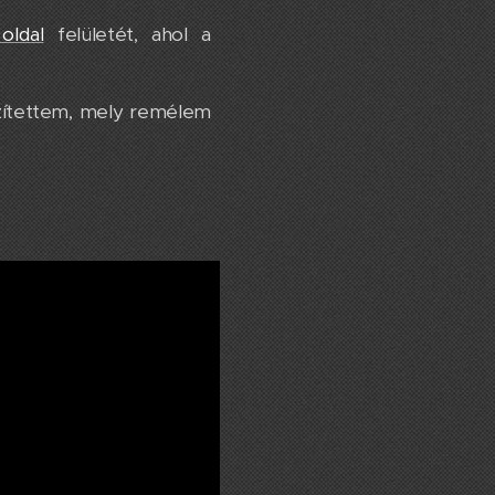
oldal
felületét, ahol a
ítettem, mely remélem