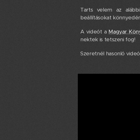
Tarts velem az alá
beállításokat könnyedén
A videót a
Magyar Köny
nektek is tetszeni fog!
Szeretnél hasonló videó