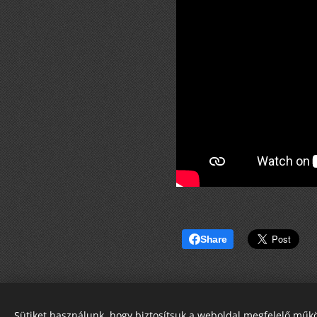
Share
Sütiket használunk, hogy biztosítsuk a weboldal megfelelő műkö