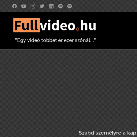
"Egy videó többet ér ezer szónál..."
Szabd személyre a kapc