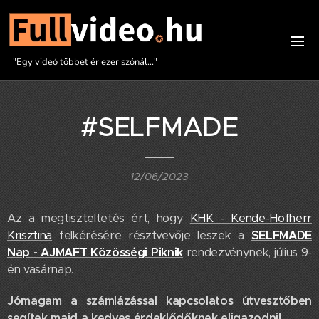
"Egy videó többet ér ezer szónál..."
#SELFMADE
12/06/2023
Az a megtiszteltetés ért, hogy
KHK - Kende-Hofherr
Krisztina
felkérésére résztvevője leszek a
SELFMADE
Nap - AJMAFT Közösségi Piknik
rendezvénynek, július 9-
én vasárnap.
Jómagam a számlázással kapcsolatos útvesztőben
segítek majd a kedves érdeklődőknek eligazodni!