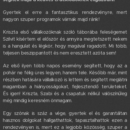
Gyertek el erre a fantasztikus rendezvényre, mert
nagyon szuper programok várnak majd ránk!
Kriszta első vállalkozóknak szóló táborába feleségemet
Szilvit kísértem el először és annyira megtetszett nekem
is a hangulat és légkör, hogy magával ragadott. Mi több,
teljesen beszippantott és nem eresztett azóta sem!
Az első ilyen több napos esemény segített, hogy az a
pohár ne félig üres legyen, hanem tele. Később már, mint
részben hatására vállalkozó is lettem és segített meglátni
magamban a hiányosságokat, fejlesztendő területeket.
És igen! Kriszta, Szabi és a csapatuk nélkül valószínűleg
még mindig keresném önmagam.
Egy szónak is száz a vége, gyertek el és garantáltan
hasznos dolgokat hallgathattok, tapasztalhattok ezen a
rendezvényen is, mert ez a legjobb közösség, szuper a