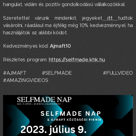
hangulat, vidám és pozitív gondolkodású vállalkozókkal.
itt
Szeretettel várunk mindenkit, jegyeket
tudtok
vásárolni, ráadásul ma éjfélig még 10% kedvezménnyel, ha
használjátok az alábbi kódot.
Kedvezményes kód:
Ajmaft10
https://selfmade.khk.hu
Részletes program:
#AJMAFT #SELFMADE #FULLVIDEO
#AMAZINGVIDEOS