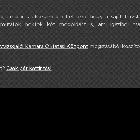
, amikor szükségetek lehet arra, hogy a saját törzsla
 mutatok nektek két megoldást is, ami igaziból csa
vizsgálói Kamara Oktatási Központ
megízásából készít
ót?
Csak pár kattintás!