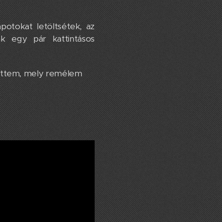
potokat letöltsétek, az
k egy pár kattintásos
ettem, mely remélem