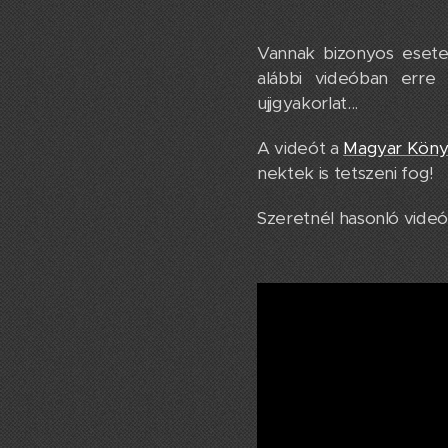
Vannak bizonyos esetek
alábbi videóban erre
ujjgyakorlat...
A videót a
Magyar Könyv
nektek is tetszeni fog!
Szeretnél hasonló vide