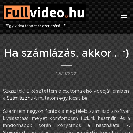
"Egy videó többet ér ezer szónál..."
Ha számlázás, akkor... :)
08/11/2021
Sziasztok! Elkészítettem a csatorna első videóját, amiben
a
Számlázz.hu
-t mutatom egy kicsit be.
Szerintem nagyon fontos a megfelelő számlázó szoftver
kiválasztása, melyet komfortosan tudunk használni és a
mindennapok során kényelmes a használata. A
Számlázz.hu azonban nem csak a számlák készítésében